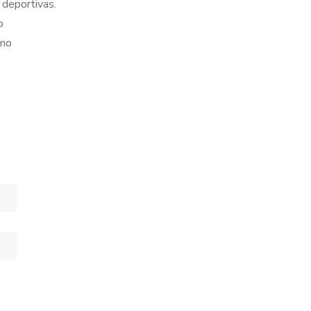
 deportivas.
o
ano