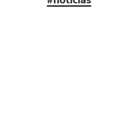
#noticias
TELAS
Ideas para decorar con telas