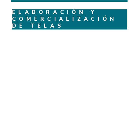
ELABORACIÓN Y
COMERCIALIZACIÓN
DE TELAS