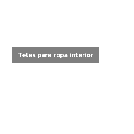
Telas para ropa interior