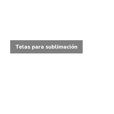
Telas para sublimación